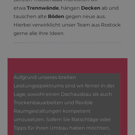
etwa
Trennwände
, hängen
Decken
ab und
tauschen alte
Böden
gegen neue aus.
Hierbei verwirklicht unser Team aus Rostock
gerne alle Ihre Ideen.
Aufgrund unseres breiten
Leistungsspektrums sind wir ferner in der
Lage, sowohl einen Dachausbau als auch
Trockenbauarbeiten und flexible
Raumgestaltungen kompetent
umzusetzen. Sofern Sie Ratschläge oder
Tipps für Ihren Umbau haben möchten,